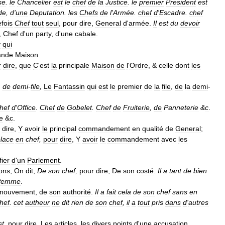
se
.
le
Chancelier
est
le
chef
de
la
Justice
.
le
premier
President
est
de
,
d
'
une
Deputation
.
les
Chefs
de
l
'
Armée
.
chef
d
'
Escadre
.
chef
fois
Chef
tout
seul
,
pour
dire
,
General
d
'
armée
.
Il
est
du
devoir
,
Chef
d
'
un
party
,
d
'
une
cabale
.
y
qui
ande
Maison
.
r
dire
,
que
C
'
est
la
principale
Maison
de
l
'
Ordre
, &
celle
dont
les
,
de
demi
-
file
,
Le
Fantassin
qui
est
le
premier
de
la
file
,
de
la
demi
-
hef
d
'
Office
.
Chef
de
Gobelet
.
Chef
de
Fruiterie
,
de
Panneterie
&
c
.
ie
&
c
.
dire
,
Y
avoir
le
principal
commandement
en
qualité
de
General
;
lace
en
chef
,
pour
dire
,
Y
avoir
le
commandement
avec
les
fier
d
'
un
Parlement
.
ons
,
On
dit
,
De
son
chef
,
pour
dire
,
De
son
costé
.
Il
a
tant
de
bien
femme
.
mouvement
,
de
son
authorité
.
Il
a
fait
cela
de
son
chef
sans
en
hef
.
cet
autheur
ne
dit
rien
de
son
chef
,
il
a
tout
pris
dans
d
'
autres
st
,
pour
dire
,
Les
articles
,
les
divers
points
d
'
une
accusation
.