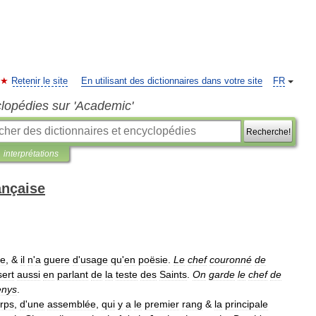
Retenir le site
En utilisant des dictionnaires dans votre site
FR
clopédies sur 'Academic'
Recherche!
interprétations
ançaise
e
, &
il
n
'
a
guere
d
'
usage
qu
'
en
poësie
.
Le
chef
couronné
de
sert
aussi
en
parlant
de
la
teste
des
Saints
.
On
garde
le
chef
de
nys
.
rps
,
d
'
une
assemblée
,
qui
y
a
le
premier
rang
&
la
principale