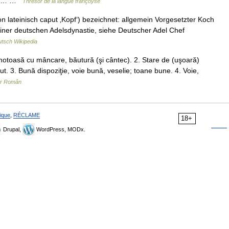
 des… …
Thresor de la langue françoyse
 lateinisch caput ‚Kopf‘) bezeichnet: allgemein Vorgesetzter Koch
iner deutschen Adelsdynastie, siehe Deutscher Adel Chef
tsch Wikipedia
otoasă cu mâncare, băutură (şi cântec). 2. Stare de (uşoară)
ut. 3. Bună dispoziţie, voie bună, veselie; toane bune. 4. Voie,
ar Român
ique
,
RÉCLAME
18+
Drupal,
WordPress, MODx.