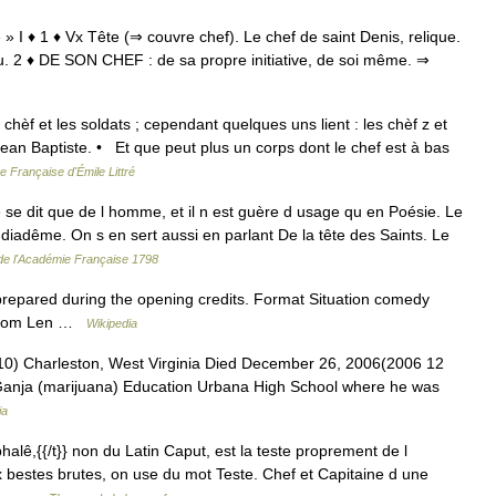
te » I ♦ 1 ♦ Vx Tête (⇒ couvre chef). Le chef de saint Denis, relique.
cu. 2 ♦ DE SON CHEF : de sa propre initiative, de soi même. ⇒
s chèf et les soldats ; cependant quelques uns lient : les chèf z et
Jean Baptiste. • Et que peut plus un corps dont le chef est à bas
e Française d'Émile Littré
e se dit que de l homme, et il n est guère d usage qu en Poésie. Le
 diadême. On s en sert aussi en parlant De la tête des Saints. Le
 de l'Académie Française 1798
prepared during the opening credits. Format Situation comedy
a from Len …
Wikipedia
0) Charleston, West Virginia Died December 26, 2006(2006 12
e Ganja (marijuana) Education Urbana High School where he was
ia
alê,{{/t}} non du Latin Caput, est la teste proprement de l
bestes brutes, on use du mot Teste. Chef et Capitaine d une