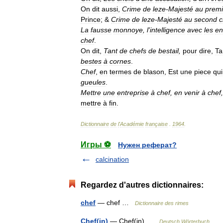
On
dit
aussi
,
Crime
de
leze
-
Majesté
au
premi
Prince
; &
Crime
de
leze
-
Majesté
au
second
c
La
fausse
monnoye
,
l
'
intelligence
avec
les
en
chef
.
On
dit
,
Tant
de
chefs
de
bestail
,
pour
dire
,
Ta
bestes
à
cornes
.
Chef
,
en
termes
de
blason
,
Est
une
piece
qui
gueules
.
Mettre
une
entreprise
à
chef
,
en
venir
à
chef
,
mettre
à
fin
.
Dictionnaire
de
l
'
Académie
française
.
1964
.
Игры ⚽
Нужен реферат?
calcination
Regardez d'autres dictionnaires:
chef
— chef …
Dictionnaire des rimes
Chef(in)
— Chef(in) …
Deutsch Wörterbuch