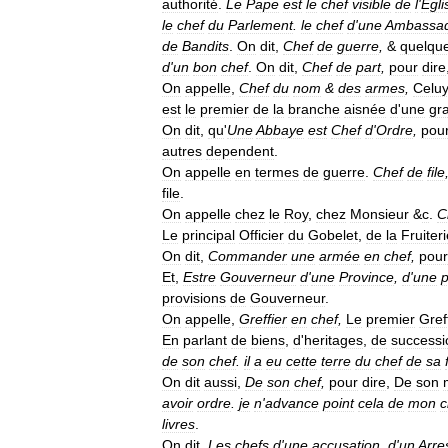
authorité
.
Le
Pape
est
le
chef
visible
de
l
'
Egli
le
chef
du
Parlement
.
le
chef
d
'
une
Ambassa
de
Bandits
.
On
dit
,
Chef
de
guerre
,
&
quelque
d
'
un
bon
chef
.
On
dit
,
Chef
de
part
,
pour
dire
On
appelle
,
Chef
du
nom
&
des
armes
,
Celu
est
le
premier
de
la
branche
aisnée
d
'
une
gr
On
dit
,
qu
'
Une
Abbaye
est
Chef
d
'
Ordre
,
pou
autres
dependent
.
On
appelle
en
termes
de
guerre
.
Chef
de
file
file
.
On
appelle
chez
le
Roy
,
chez
Monsieur
&
c
.
C
Le
principal
Officier
du
Gobelet
,
de
la
Fruiter
On
dit
,
Commander
une
armée
en
chef
,
pour
Et
,
Estre
Gouverneur
d
'
une
Province
,
d
'
une
p
provisions
de
Gouverneur
.
On
appelle
,
Greffier
en
chef
,
Le
premier
Gref
En
parlant
de
biens
,
d
'
heritages
,
de
successi
de
son
chef
.
il
a
eu
cette
terre
du
chef
de
sa
On
dit
aussi
,
De
son
chef
,
pour
dire
,
De
son
avoir
ordre
.
je
n
'
advance
point
cela
de
mon
c
livres
.
On
dit
,
Les
chefs
d
'
une
accusation
,
d
'
un
Arre