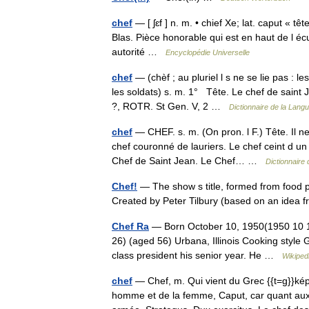
chef
— [ ʃɛf ] n. m. • chief Xe; lat. caput « tê
Blas. Pièce honorable qui est en haut de l é
autorité …
Encyclopédie Universelle
chef
— (chèf ; au pluriel l s ne se lie pas : le
les soldats) s. m. 1° Tête. Le chef de saint 
?, ROTR. St Gen. V, 2 …
Dictionnaire de la Langu
chef
— CHEF. s. m. (On pron. l F.) Tête. Il n
chef couronné de lauriers. Le chef ceint d un
Chef de Saint Jean. Le Chef… …
Dictionnaire
Chef!
— The show s title, formed from food 
Created by Peter Tilbury (based on an ide
Chef Ra
— Born October 10, 1950(1950 10 1
26) (aged 56) Urbana, Illinois Cooking styl
class president his senior year. He …
Wikiped
chef
— Chef, m. Qui vient du Grec {{t=g}}képh
homme et de la femme, Caput, car quant aux 