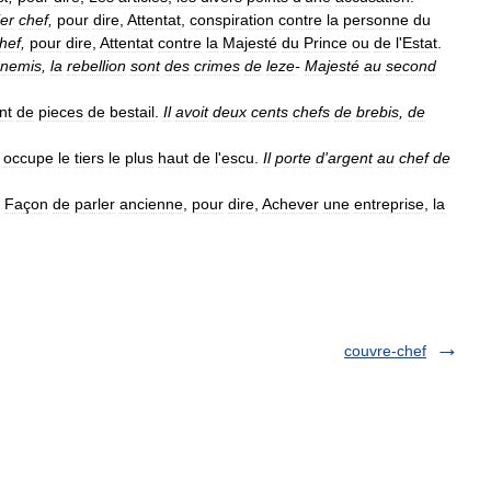
er
chef
,
pour
dire
,
Attentat
,
conspiration
contre
la
personne
du
hef
,
pour
dire
,
Attentat
contre
la
Majesté
du
Prince
ou
de
l
'
Estat
.
nemis
,
la
rebellion
sont
des
crimes
de
leze
-
Majesté
au
second
nt
de
pieces
de
bestail
.
Il
avoit
deux
cents
chefs
de
brebis
,
de
occupe
le
tiers
le
plus
haut
de
l
'
escu
.
Il
porte
d
'
argent
au
chef
de
Façon
de
parler
ancienne
,
pour
dire
,
Achever
une
entreprise
,
la
couvre-chef