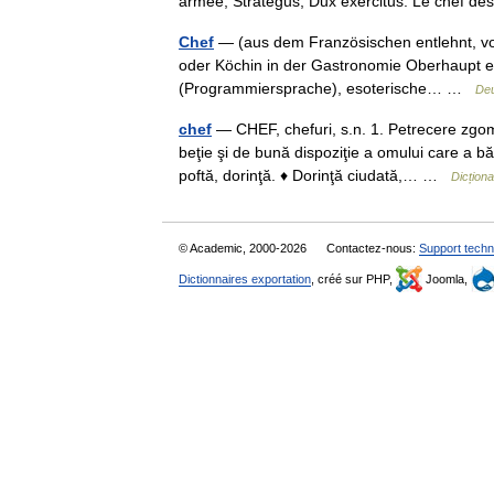
armée, Strategus, Dux exercitus. Le chef
Chef
— (aus dem Französischen entlehnt, von
oder Köchin in der Gastronomie Oberhaupt e
(Programmiersprache), esoterische… …
Deu
chef
— CHEF, chefuri, s.n. 1. Petrecere zgom
beţie şi de bună dispoziţie a omului care a bă
poftă, dorinţă. ♦ Dorinţă ciudată,… …
Dicțion
© Academic, 2000-2026
Contactez-nous:
Support techn
Dictionnaires exportation
, créé sur PHP,
Joomla,