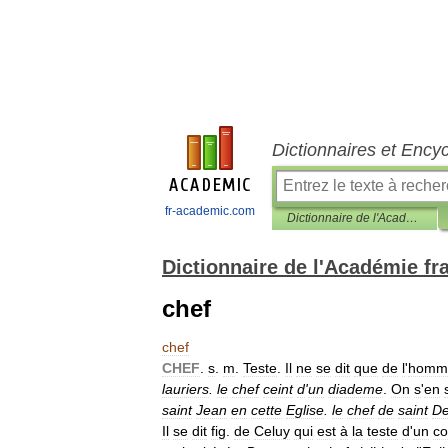
Dictionnaires et Ency
fr-academic.com
Dictionnaire de l'Académie française
Dictionnaire de l'Académie fr
chef
chef
CHEF
.
s
.
m
.
Teste
.
Il
ne
se
dit
que
de
l
'
homm
lauriers
.
le
chef
ceint
d
'
un
diademe
.
On
s
'
en
saint
Jean
en
cette
Eglise
.
le
chef
de
saint
De
Il
se
dit
fig
.
de
Celuy
qui
est
à
la
teste
d
'
un
co